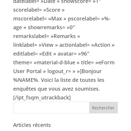
datelabel= »Date » showscore= »1″
scorelabel= »Score »
mscorelabel= »Max » pscorelabel= »%-
age » showremarks= »0″
remarkslabel= »Remarks »
linklabel= »View » actionlabel= »Action »
editlabel= »Edit » avatar= »96″
theme= »material-d-blue » title= »eForm
User Portal » logout_r= » »]Bonjour
%NAME%. Voici la liste de toutes les
enquêtes que vous avez soumises.
[/ipt_fsqm_utrackback]
Articles récents